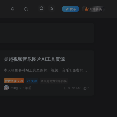
发布
开通会员
吴起视频音乐图片AI工具资源
本人收集各种AI工具及图片、视频、音乐1.免费的音乐下载2.chao超强的AI工具我用工具做了一个可爱的小猫视频地址：https://v.douyin.com/8JpGKRkt8mo/
付费阅读
20
资源
# 吴起免费音乐影视
￥
ming
1年前
0
446
7