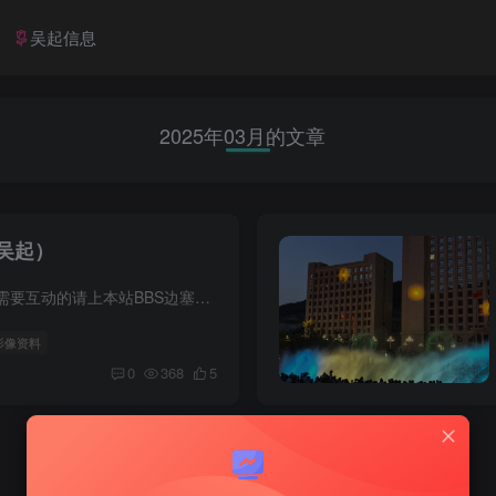
吴起信息
2025年03月的文章
吴起）
漂亮的吴起风景照片需要互动的请上本站BBS边塞蓝湖胜利山一角纪念园一角胜利山一角袁沟宜兴广场国际大酒店胜利山陆续更新中。。。。。。
影像资料
0
368
5