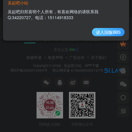
吴起吧小站
1年前
306
吴起吧归郑喜明个人所有，有喜欢网络的请联系我
Q:34220727。电话：15114918333
进入旧版BBS
个人网站，建站不易，资源有限。请珍惜注册！！
学无止境,
e
{
j
c
e
友链申请
免责声明
广告合作
关于我们
Copyright © 2026 ·
吴起吧小站
·
APP下载
陕ICP备2023010394号
陕公网安备 61062602000127号
扫码进入旧站
扫码加公众号