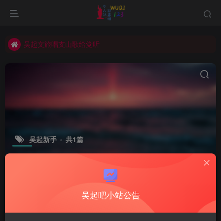
吴起文旅唱支山歌给党听
吴起凉皮擀面皮哪家好吃
吴起文旅唱支山歌给党听
吴起新手
共1篇
排序
更新
浏览
点赞
评论
吴起吧小站公告
吴起小站新手阅读
资源