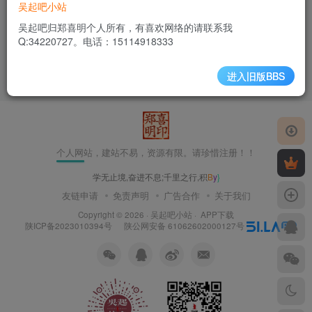
吴起吧小站
吴起吧归郑喜明个人所有，有喜欢网络的请联系我
Q:34220727。电话：15114918333
个人
我的
进入旧版BBS
2年前
1129
个人网站，建站不易，资源有限。请珍惜注册！！
学无止境,奋进不息;千里之行,
#
&
~
p
友链申请
免责声明
广告合作
关于我们
Copyright © 2026 ·
吴起吧小站
·
APP下载
陕ICP备2023010394号
陕公网安备 61062602000127号