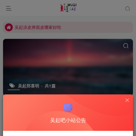
吴起凉皮擀面皮哪家好吃
吴起文旅唱支山歌给党听
吴起凉皮擀面皮哪家好吃
吴起文旅唱支山歌给党听
吴起郑喜明
共1篇
排序
更新
浏览
点赞
评论
吴起吧小站公告
您好！关于我