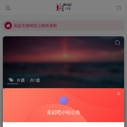
吴起文旅唱支山歌给党听
吴起凉皮擀面皮哪家好吃
吴起文旅唱支山歌给党听
许愿
共1篇
排序
更新
浏览
点赞
评论
吴起吧小站公告
许愿-小小的愿望
我的