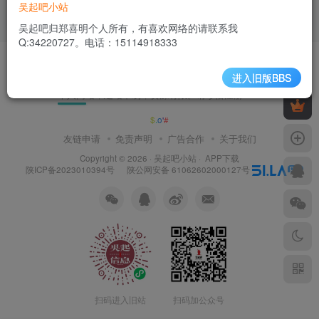
吴起吧小站
2年前
477
吴起吧归郑喜明个人所有，有喜欢网络的请联系我
Q:34220727。电话：15114918333
进入旧版BBS
个人网站，建站不易，资源有限。请珍惜注册！！
F
7
,
#
1
友链申请
免责声明
广告合作
关于我们
Copyright © 2026 ·
吴起吧小站
·
APP下载
陕ICP备2023010394号
陕公网安备 61062602000127号
扫码进入旧站
扫码加公众号