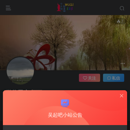
7
关注
私信
微信用户
1枚徽章
陕西省延安市
世界犹如一面镜子：朝它皱眉它就朝你皱眉，朝它微笑它也吵你微
吴起凉皮擀面皮哪家好吃
吴起吧小站公告
笑
吴起文旅唱支山歌给党听