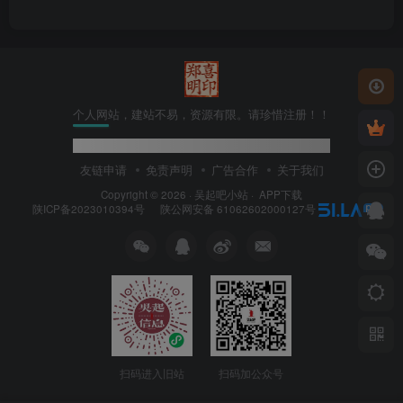
个人网站，建站不易，资源有限。请珍惜注册！！
学无止境,奋进
_
d
<
~
0
友链申请
免责声明
广告合作
关于我们
Copyright © 2026 ·
吴起吧小站
·
APP下载
陕ICP备2023010394号
陕公网安备 61062602000127号
扫码进入旧站
扫码加公众号