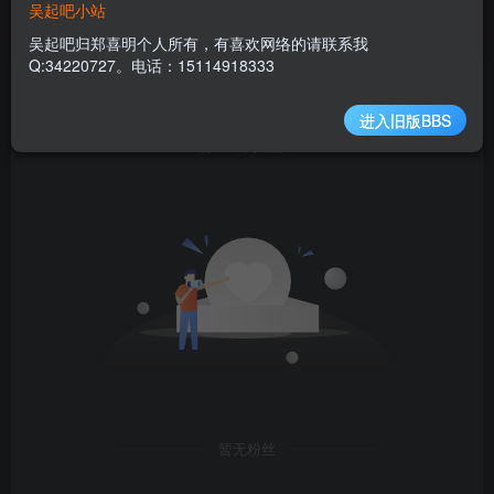
吴起凉皮擀面皮哪家好吃
吴起吧小站
吴起吧归郑喜明个人所有，有喜欢网络的请联系我
吴起文旅唱支山歌给党听
Q:34220727。电话：15114918333
文章
0
收藏
0
评论
1
版块
0
帖子
1
粉丝
0
进入旧版BBS
粉丝 0
关注 0
暂无粉丝