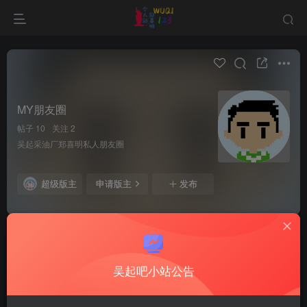
MY朋友圈
帖子 10
关注 2
吴起采油厂郑喜明私人朋友圈
超级版主
申请版主
发布
全部
最新发布
最新回复
热门
精华
吴起吧小站公告
ming
做菜我是认真的
8