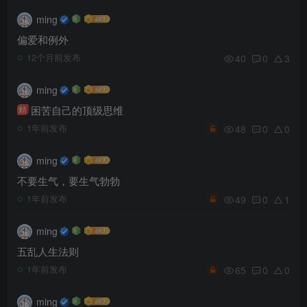
ming
偏爱和例外
40
0
3
12个月前发布
ming
困苦自己的顶级思维
精
48
0
0
1年前发布
ming
不要生气，要生气勃勃
49
0
1
1年前发布
ming
五乱人生法则
65
0
0
1年前发布
ming