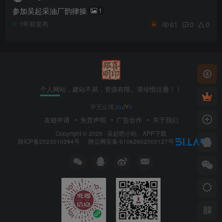
参加吴起采油厂韵律操
1
61
0
0
1年前发布
个人网站，建站不易，资源有限。请珍惜注册！！
学无止境
$
c
o
(
v
友链申请
免责声明
广告合作
关于我们
Copyright © 2026 ·
吴起吧小站
·
APP下载
陕ICP备2023010394号
陕公网安备 61062602000127号