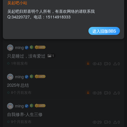
吴起吧小站
40
0
0
12个月前发布
吴起吧归郑喜明个人所有，有喜欢网络的请联系我
Q:34220727。电话：15114918333
ming
每个人的渡劫
进入旧版BBS
228
0
0
11个月前发布
ming
只是睡过，没有爱过
1
43
0
0
1年前发布
ming
2025年总结
28
0
0
8个月前发布
ming
自我修养-人生三修
29
0
0
9个月前发布