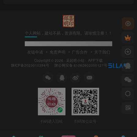
个人网站，建站不易，资源有限。请珍惜注册！！
学无止境,奋进不息;千里
U
(
X
*
6
友链申请
免责声明
广告合作
关于我们
Copyright © 2026 ·
吴起吧小站
·
APP下载
陕ICP备2023010394号
陕公网安备 61062602000127号
扫码进入旧站
扫码加公众号