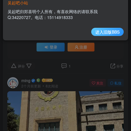
我的贵阳之行
吴起吧小站
郑喜明
吴起吧归郑喜明个人所有，有喜欢网络的请联系我
Q:34220727。电话：15114918333
该帖子内容已隐藏，请登录后查看
进入旧版BBS
登录后继续查看
登录
注册
评分
1
分享
ming
关注
私信
2个月前更新
8次阅读