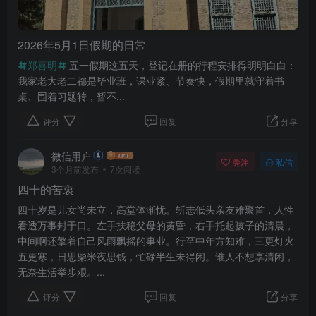
2026年5月1日假期的日常
郑喜明
五一假期这五天，登记在册的行程安排得明明白白：
我家老大老二都是毕业班，课业紧、节奏快，假期里就守着书
桌、围着习题转，暂不...
评分
回复
分享
微信用户
关注
私信
3个月前发布
7次阅读
四十的苦衷
四十岁是儿女尚未立，高堂体渐忧。斩志低头亲友难聚首，人性
看透万事封于口。左手扶稳父母的黄昏，右手托起孩子的清晨，
中间啊还擎着自己风雨飘摇的事业。行至中年方知难，三更灯火
五更寒，日思柴米夜思钱，忙碌半生未得闲。谁人不想享清闲，
无奈生活举步艰。...
评分
回复
分享